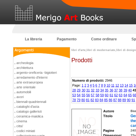
La libreria
Pagamento
Come ordinare
Sp
libri d'arte,libri di modernariato,libri di desi
Prodotti
archeologia
architettura
argento-oreficeria -bigiotteri
arredamento d'interni
Numero di prodotti:
2946
arte extraeuropea
Page:
1
2
3
4
5
6
7
8
9
10
11
12
13
14
15
1
arte orientale
28
29
30
31
32
33
34
35
36
37
38
39
40
4
automobili
53
54
55
56
57
58
59
60
61
62
63
64
65
6
avori
78
79
80
81
82
83
84
85
86
87
88
89
90
91
biennali-quadriennali
cataloghi d'asta
Autore
Bis
catalogo galleristi
Gen
Titolo
ceramica-maiolica
t
cinema
ca
citta'
Pagine
240
codici miniati
Dimensioni
22x
collezionismo-varie