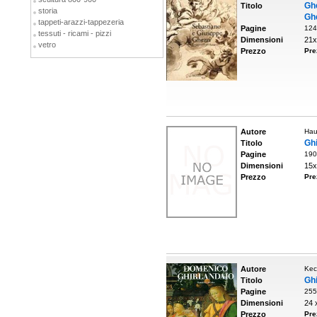
Gh
Titolo
storia
Ghe
tappeti-arazzi-tappezeria
Pagine
124
tessuti - ricami - pizzi
Dimensioni
21x
vetro
Prezzo
Pre
Autore
Hau
Ghi
Titolo
Pagine
190
Dimensioni
15x
Prezzo
Pre
Autore
Kec
Ghi
Titolo
Pagine
255
Dimensioni
24 
Prezzo
Pre