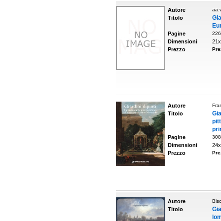
Autore
aa.v
Gia
Titolo
Eu
Pagine
226
Dimensioni
21x
Prezzo
Pre
Autore
Fra
Gia
Titolo
pi
pr
Pagine
308
Dimensioni
24x
Prezzo
Pre
Autore
Bisc
Gi
Titolo
lom