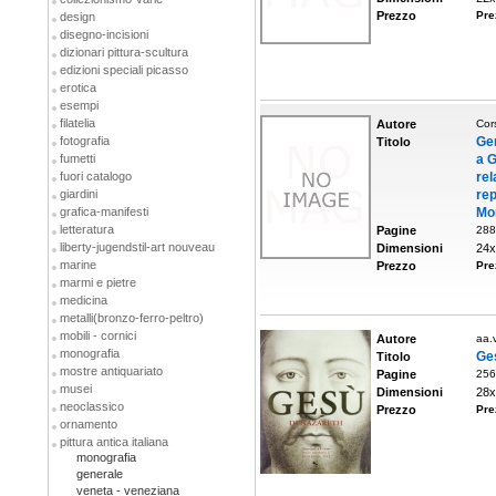
Prezzo
Pre
design
disegno-incisioni
dizionari pittura-scultura
edizioni speciali picasso
erotica
esempi
filatelia
Autore
Cors
fotografia
Gen
Titolo
fumetti
a G
fuori catalogo
rel
giardini
rep
grafica-manifesti
Mo
letteratura
Pagine
288
liberty-jugendstil-art nouveau
Dimensioni
24x
marine
Prezzo
Pre
marmi e pietre
medicina
metalli(bronzo-ferro-peltro)
mobili - cornici
Autore
aa.v
monografia
Ge
Titolo
mostre antiquariato
Pagine
256
musei
Dimensioni
28x
neoclassico
Prezzo
Pre
ornamento
pittura antica italiana
monografia
generale
veneta - veneziana