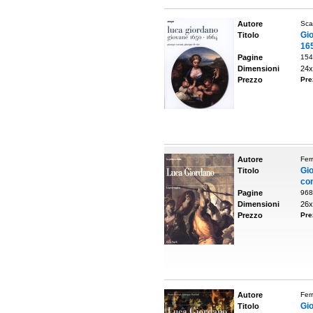
Autore
Scav
Gi
Titolo
16
Pagine
154
Dimensioni
24x
Prezzo
Pre
Autore
Ferr
Gi
Titolo
co
Pagine
968
Dimensioni
26x
Prezzo
Pre
Autore
Ferr
Gi
Titolo