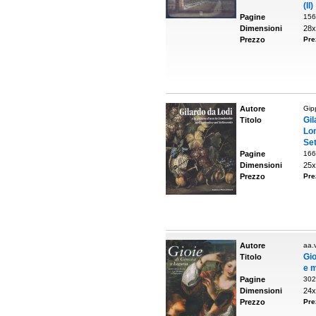
(Il)
Pagine
156
Dimensioni
28x
Prezzo
Pre
Autore
Gip
Gil
Titolo
Lo
Se
Pagine
166
Dimensioni
25x
Prezzo
Pre
Autore
aa.v
Gio
Titolo
e m
Pagine
302
Dimensioni
24x
Prezzo
Pre