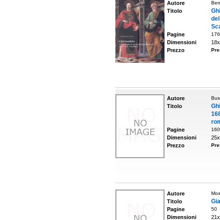
Autore
Ber
Ghi
Titolo
de
Sc
Pagine
176
Dimensioni
18x
Prezzo
Pre
Autore
Busi
Gh
Titolo
168
ro
Pagine
160
Dimensioni
25x
Prezzo
Pre
Autore
Mosc
Gi
Titolo
Pagine
50
Dimensioni
21x