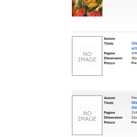
Autore
Gh
Titolo
art
Pagine
426
Dimensioni
25x
Prezzo
Pre
Autore
Prin
Ghi
Titolo
Att
Pagine
214
Dimensioni
21x
Prezzo
Pre