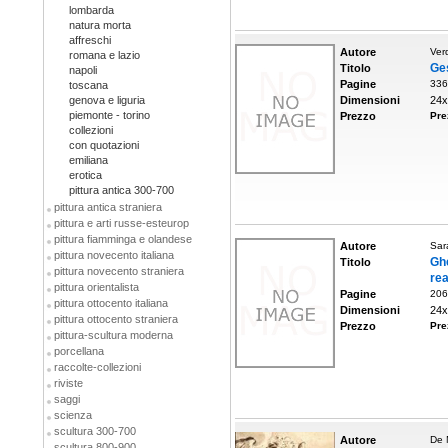
lombarda
natura morta
affreschi
Autore
Ver
romana e lazio
Ges
Titolo
napoli
Pagine
336
toscana
genova e liguria
Dimensioni
24x
piemonte - torino
Prezzo
Pre
collezioni
con quotazioni
emiliana
erotica
pittura antica 300-700
pittura antica straniera
pittura e arti russe-esteurop
pittura fiamminga e olandese
Autore
Sar
pittura novecento italiana
Ghe
Titolo
pittura novecento straniera
rea
pittura orientalista
Pagine
206
pittura ottocento italiana
Dimensioni
24x
pittura ottocento straniera
Prezzo
Pre
pittura-scultura moderna
porcellana
raccolte-collezioni
riviste
saggi
scienza
scultura 300-700
Autore
De 
scultura 800-900