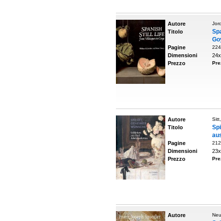
Autore
Jor
Spa
Titolo
Go
Pagine
224
Dimensioni
24x
Prezzo
Pre
Autore
Sit
Spi
Titolo
au
Pagine
212
Dimensioni
23x
Prezzo
Pre
Autore
Neu