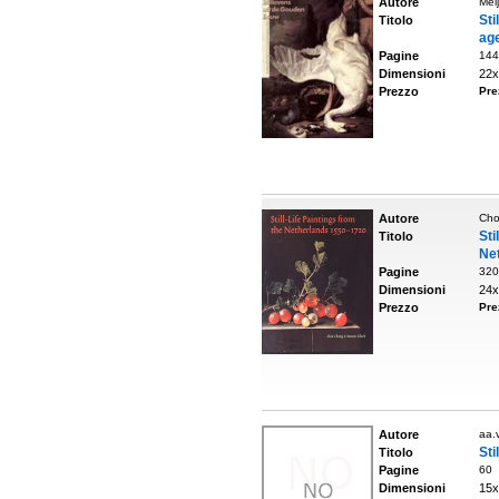
Autore
Mei
Sti
Titolo
age
Pagine
144
Dimensioni
22x
Prezzo
Pre
Autore
Cho
St
Titolo
Ne
Pagine
320
Dimensioni
24x
Prezzo
Pre
Autore
aa.v
Sti
Titolo
Pagine
60
Dimensioni
15x