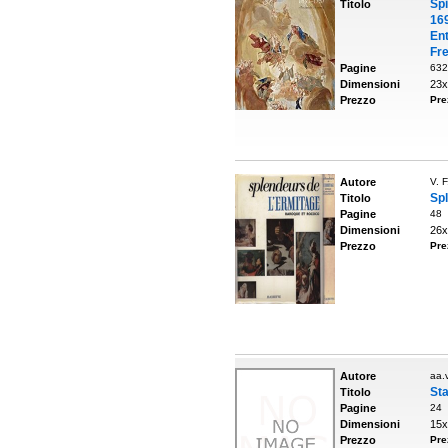
Sp
Titolo
16
Ent
Fr
Pagine
632
Dimensioni
23x
Prezzo
Pre
Autore
V. 
Spl
Titolo
Pagine
48
Dimensioni
26x
Prezzo
Pre
Autore
aa.v
Sta
Titolo
Pagine
24
Dimensioni
15x
Prezzo
Pre