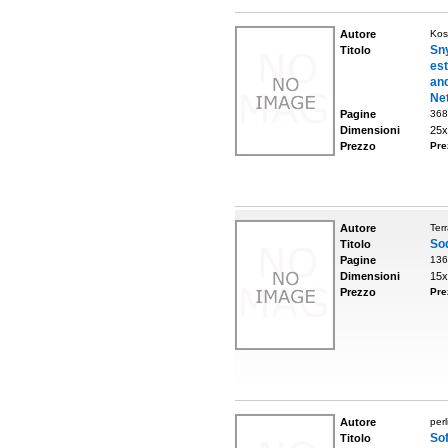
Autore
Kos
Sn
Titolo
est
and
Ne
Pagine
368
Dimensioni
25x
Prezzo
Pre
Autore
Ter
So
Titolo
Pagine
136
Dimensioni
15x
Prezzo
Pre
Autore
perl
So
Titolo