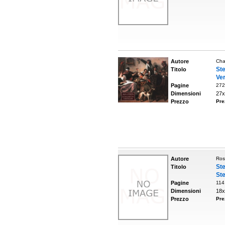
Autore
Cha
St
Titolo
Ver
Pagine
272
Dimensioni
27x
Prezzo
Pre
Autore
Ros
St
Titolo
St
Pagine
114
Dimensioni
18x
Prezzo
Pre