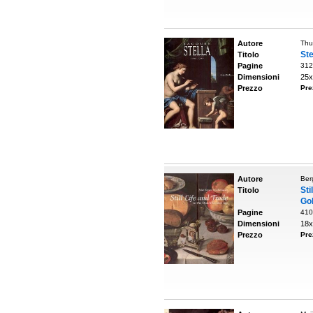
Autore
Thu
Ste
Titolo
Pagine
312
Dimensioni
25x
Prezzo
Pre
Autore
Ber
St
Titolo
Go
Pagine
410
Dimensioni
18x
Prezzo
Pre