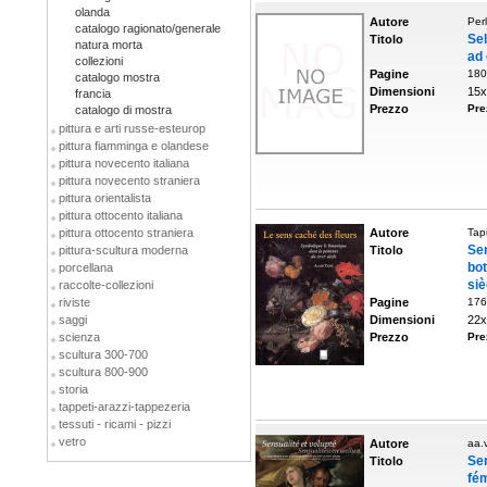
olanda
Autore
Per
catalogo ragionato/generale
Sel
Titolo
natura morta
ad 
collezioni
Pagine
180
catalogo mostra
Dimensioni
15x
francia
Prezzo
Pre
catalogo di mostra
pittura e arti russe-esteurop
pittura fiamminga e olandese
pittura novecento italiana
pittura novecento straniera
pittura orientalista
pittura ottocento italiana
pittura ottocento straniera
Autore
Tap
Sen
pittura-scultura moderna
Titolo
bot
porcellana
siè
raccolte-collezioni
riviste
Pagine
176
saggi
Dimensioni
22x
scienza
Prezzo
Pre
scultura 300-700
scultura 800-900
storia
tappeti-arazzi-tappezeria
tessuti - ricami - pizzi
vetro
Autore
aa.v
Se
Titolo
fé