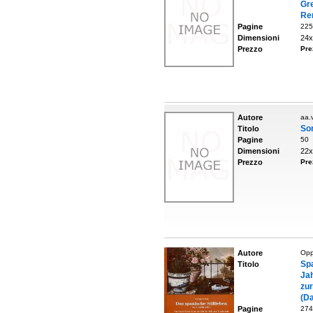
Gr
Re
Pagine
225
Dimensioni
24x
Prezzo
Pre
Autore
aa.v
Som
Titolo
Pagine
50
Dimensioni
22x
Prezzo
Pre
Autore
Opp
Sp
Titolo
Ja
zu
(D
Pagine
274