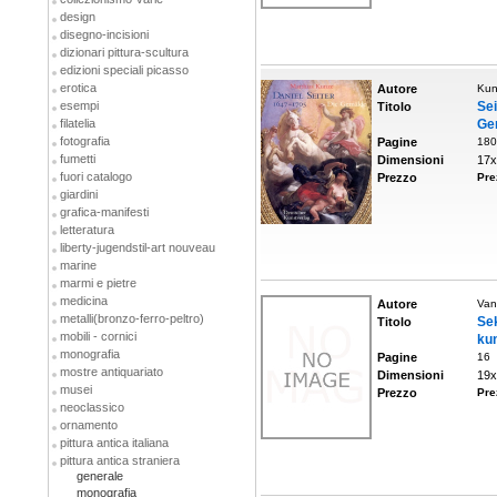
design
disegno-incisioni
dizionari pittura-scultura
edizioni speciali picasso
erotica
Autore
Kun
esempi
Sei
Titolo
filatelia
Ge
fotografia
Pagine
180
fumetti
Dimensioni
17x
fuori catalogo
Prezzo
Pre
giardini
grafica-manifesti
letteratura
liberty-jugendstil-art nouveau
marine
marmi e pietre
medicina
Autore
Van
metalli(bronzo-ferro-peltro)
S
Titolo
mobili - cornici
ku
monografia
Pagine
16
mostre antiquariato
Dimensioni
19x
musei
Prezzo
Pre
neoclassico
ornamento
pittura antica italiana
pittura antica straniera
generale
monografia