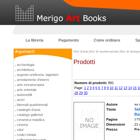
La libreria
Pagamento
Come ordinare
Sp
libri d'arte,libri di modernariato,libri di desi
Prodotti
archeologia
architettura
argento-oreficeria -bigiotteri
arredamento d'interni
Numero di prodotti:
891
arte extraeuropea
Page:
1
2
3
4
5
6
7
8
9
10
11
12
13
14
15
1
arte orientale
28
29
30
automobili
avori
Autore
aa.v
biennali-quadriennali
Se
Titolo
cataloghi d'asta
Bar
catalogo galleristi
Pagine
175
ceramica-maiolica
Dimensioni
21 
cinema
Prezzo
Pre
citta'
codici miniati
collezionismo-varie