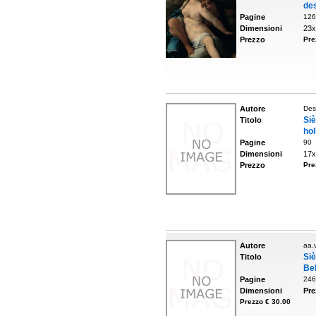
des
Pagine
126
Dimensioni
23x
Prezzo
Pre
Autore
Des
Si
Titolo
hol
Pagine
90
Dimensioni
17x
Prezzo
Pre
Autore
aa.v
Si
Titolo
Bel
Pagine
246
Dimensioni
Pre
Prezzo € 30.00