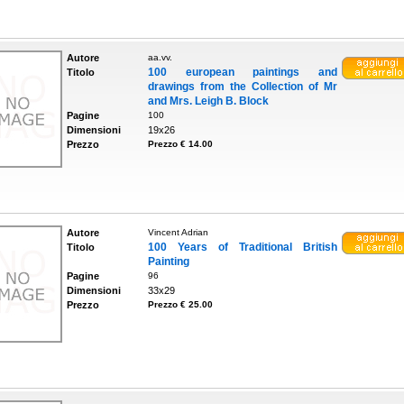
Autore
aa.vv.
100 european paintings and
Titolo
drawings from the Collection of Mr
and Mrs. Leigh B. Block
Pagine
100
Dimensioni
19x26
Prezzo
Prezzo € 14.00
Autore
Vincent Adrian
100 Years of Traditional British
Titolo
Painting
Pagine
96
Dimensioni
33x29
Prezzo
Prezzo € 25.00