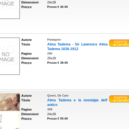
Dimensioni
24x28
Prezzo
Prezzo € 40.00
Autore
Prettejohn
Alma Tadema - Sir Lawrence Alma
Titolo
Tadema 1836-1912
Pagine
290
Dimensioni
25x29
Prezzo
Prezzo € 38.00
Autore
Querci, De Caro
Alma Tadema e la nostalgia dell'
Titolo
antico
Pagine
308
Dimensioni
24x28
Prezzo
Prezzo € 55.00