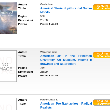
Autore
Goldin Marco
America! Storie di pittura dal Nuovo
Titolo
Mondo
Pagine
550
Dimensioni
25x30
Prezzo
Prezzo € 40.00
Autore
Wilmerdin John
American art in the Princeton
Titolo
University Art Museum. Volume I:
drawings and watercolors
Pagine
386
Dimensioni
25x29
Prezzo
Prezzo € 40.00
Autore
Ferber Linda S.
American Pre-Raphaelites: Radical
Titolo
Realists