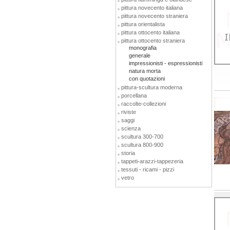
pittura novecento italiana
pittura novecento straniera
pittura orientalista
pittura ottocento italiana
pittura ottocento straniera
monografia
generale
impressionisti - espressionisti
natura morta
con quotazioni
pittura-scultura moderna
porcellana
raccolte-collezioni
riviste
saggi
scienza
scultura 300-700
scultura 800-900
storia
tappeti-arazzi-tappezeria
tessuti - ricami - pizzi
vetro