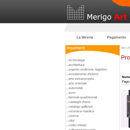
La libreria
Pagamento
libri d
Pro
archeologia
architettura
argento-oreficeria -bigiotteri
arredamento d'interni
Numer
arte extraeuropea
Page
arte orientale
automobili
avori
biennali-quadriennali
cataloghi d'asta
catalogo galleristi
ceramica-maiolica
cinema
citta'
codici miniati
collezionismo-varie