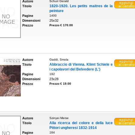
Autore
Schurr Gerald
1820-1920. Les petits maitres de la
Titolo
peinture
Pagine
1400
Dimensioni
25x32
Prezzo
Prezzo € 170.00
Autore
Gaddi, Smola
Abbraccio di Vienna. Klimt Schiele e
Titolo
i capolavori del Belvedere (L')
Pagine
192
Dimensioni
23x28
Prezzo
Prezzo € 19.00
Autore
Szinyei Merse
Alla ricerca del colore e della luce
Titolo
Pittori ungheresi 1832-1914
Pagine
184