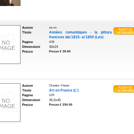
Autore
aa.vv.
Années romantiques - la pittura
Titolo
francese dal 1815- al 1850 (Les)
Pagine
438
Dimensioni
30x24
Prezzo
Prezzo € 28.00
Autore
Charles Yriarte
Art en France (L')
Titolo
Pagine
105
Dimensioni
35,5x45
Prezzo
Prezzo € 250.00