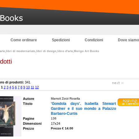
Come ordinare
Spedizioni
Condizioni
Dove siamo
'arte,libri di modernariato,libri di design,libro d'arte,Merigo Art Books
dotti
o di prodotti:
341
:
1
2
3
4
5
6
7
8
9
10
11
12
Autore
Mamoli Zorzi Rosella
'Gondola days'. Isabella Stewart
Titolo
Gardner e il suo mondo a Palazzo
Barbaro-Curtis
Pagine
136
Dimensioni
17x24
Prezzo
Prezzo € 14.00