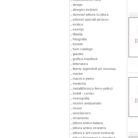
design
disegno-incisioni
dizionari pittura-scultura
edizioni speciali picasso
erotica
esempi
filatelia
fotografia
fumetti
fuori catalogo
giardini
grafica-manifesti
letteratura
liberty-jugendstil-art nouveau
marine
marmi e pietre
medicina
metalli(bronzo-ferro-peltro)
mobili - cornici
monografia
mostre antiquariato
musei
neoclassico
ornamento
pittura antica italiana
pittura antica straniera
pittura e arti russe-esteurop
pittura fiamminga e olandese