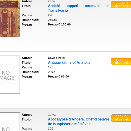
Autore
aa.vv.
Antichi tappeti ottomani in
Titolo
Transilvania
Pagine
228
Dimensioni
24x34
Prezzo
Prezzo € 150.00
Autore
Davies Peter
Antique kilims of Anatolia
Titolo
Pagine
192
Dimensioni
28x21
Prezzo
Prezzo € 60.00
Autore
aa.vv.
Apocalypse d'Angers. Chef-d'oeuvre
Titolo
de la tapisserie médiévale
Pagine
196