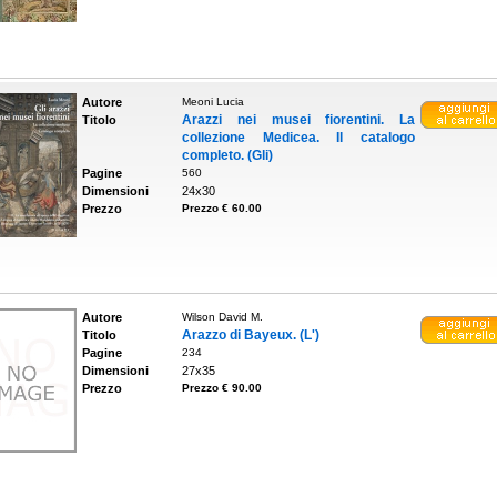
Autore
Meoni Lucia
Arazzi nei musei fiorentini. La
Titolo
collezione Medicea. Il catalogo
completo. (Gli)
Pagine
560
Dimensioni
24x30
Prezzo
Prezzo € 60.00
Autore
Wilson David M.
Arazzo di Bayeux. (L')
Titolo
Pagine
234
Dimensioni
27x35
Prezzo
Prezzo € 90.00