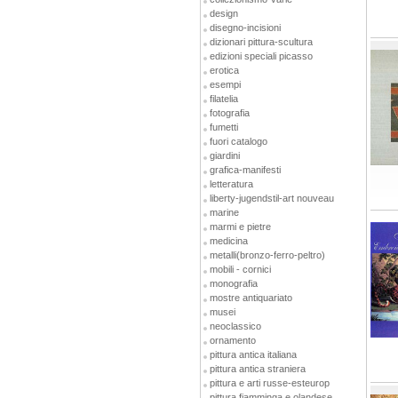
design
disegno-incisioni
dizionari pittura-scultura
edizioni speciali picasso
erotica
esempi
filatelia
fotografia
fumetti
fuori catalogo
giardini
grafica-manifesti
letteratura
liberty-jugendstil-art nouveau
marine
marmi e pietre
medicina
metalli(bronzo-ferro-peltro)
mobili - cornici
monografia
mostre antiquariato
musei
neoclassico
ornamento
pittura antica italiana
pittura antica straniera
pittura e arti russe-esteurop
pittura fiamminga e olandese