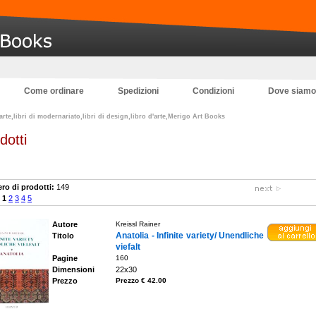
Come ordinare
Spedizioni
Condizioni
Dove siamo
'arte,libri di modernariato,libri di design,libro d'arte,Merigo Art Books
dotti
o di prodotti:
149
:
1
2
3
4
5
Autore
Kreissl Rainer
Anatolia - Infinite variety/ Unendliche
Titolo
viefalt
Pagine
160
Dimensioni
22x30
Prezzo
Prezzo € 42.00