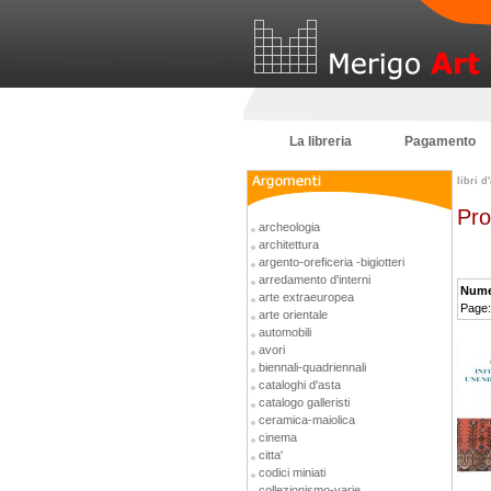
La libreria
Pagamento
libri d
Pro
archeologia
architettura
argento-oreficeria -bigiotteri
arredamento d'interni
Numer
arte extraeuropea
Page
arte orientale
automobili
avori
biennali-quadriennali
cataloghi d'asta
catalogo galleristi
ceramica-maiolica
cinema
citta'
codici miniati
collezionismo-varie