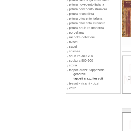
pittura novecento italiana
pittura novecento straniera
pittura orientalista
pittura ottocento italiana
pittura ottocento straniera
pittura-scultura moderna
porcellana
raccolte-collezioni
riviste
saggi
scienza
scultura 300-700
scultura 800-900
storia
tappeti-arazzi-tappezeria
generale
tappeti arazzi tessuti
tessuti - ricami - pizzi
vetro