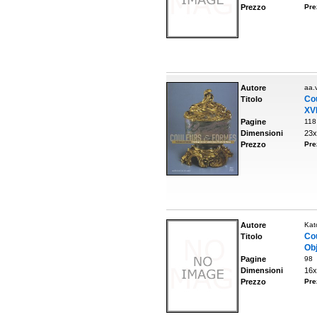
Prezzo
Pre
Autore
aa.v
Co
Titolo
XVI
Pagine
118
Dimensioni
23x
Prezzo
Pre
Autore
Kat
Co
Titolo
Obj
Pagine
98
Dimensioni
16x
Prezzo
Pre