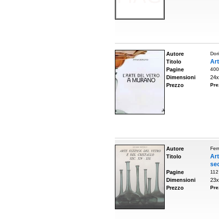
Autore
Dori
Art
Titolo
Pagine
400
Dimensioni
24x
Prezzo
Pre
Autore
Ferr
Art
Titolo
sec
Pagine
112
Dimensioni
23x
Prezzo
Pre