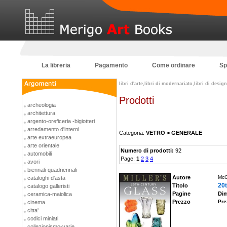
La libreria
Pagamento
Come ordinare
Sp
libri d'arte,libri di modernariato,libri di desi
Prodotti
archeologia
architettura
argento-oreficeria -bigiotteri
arredamento d'interni
Categoria:
VETRO > GENERALE
arte extraeuropea
arte orientale
Numero di prodotti:
92
automobili
Page:
1
2
3
4
avori
biennali-quadriennali
Autore
McC
cataloghi d'asta
20t
Titolo
catalogo galleristi
Pagine
Dim
ceramica-maiolica
Prezzo
Pre
cinema
citta'
codici miniati
collezionismo-varie