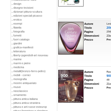
design
disegno-incisioni
dizionari pittura-scultura
edizioni speciali picasso
erotica
esempi
Autore
Les
filatelia
20t
Titolo
fotografia
Pagine
256
fumetti
Dimensioni
23x
fuori catalogo
Prezzo
Pre
giardini
grafica-manifesti
letteratura
liberty-jugendstil-art nouveau
marine
marmi e pietre
medicina
metalli(bronzo-ferro-peltro)
Autore
Rav
mobili - cornici
900
Titolo
monografia
Pagine
48
mostre antiquariato
Dimensioni
21x
musei
Prezzo
Pre
neoclassico
ornamento
pittura antica italiana
pittura antica straniera
pittura e arti russe-esteurop
pittura fiamminga e olandese