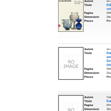
Autore
aa.v
Età
Titolo
vet
Pagine
288
Dimensioni
24x
Prezzo
Pre
Autore
aa.v
Eta
Titolo
an
Dev
(V
Pagine
360
Dimensioni
21x
Prezzo
Pre
Autore
Cap
Eur
Titolo
Pagine
600
Dimensioni
25x