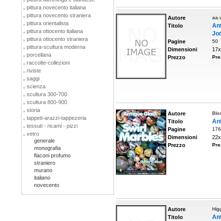
pittura novecento italiana
pittura novecento straniera
Autore
aa.v
pittura orientalista
An
Titolo
pittura ottocento italiana
Jor
pittura ottocento straniera
Pagine
50
pittura-scultura moderna
Dimensioni
17x
porcellana
Prezzo
Pre
raccolte-collezioni
riviste
saggi
scienza
scultura 300-700
scultura 800-900
storia
Autore
Blo
tappeti-arazzi-tappezeria
Ant
Titolo
tessuti - ricami - pizzi
Pagine
176
vetro
Dimensioni
22x
generale
Prezzo
Pre
monografia
flaconi profumo
straniero
murano
italiano
novecento
Autore
Hig
Ant
Titolo