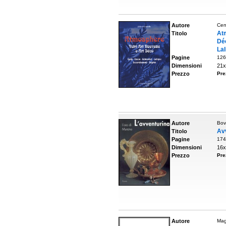
Autore
Cen
Atm
Titolo
Dé
La
Pagine
126
Dimensioni
21x
Prezzo
Pre
Autore
Bov
Avv
Titolo
Pagine
174
Dimensioni
16x
Prezzo
Pre
Autore
Mag