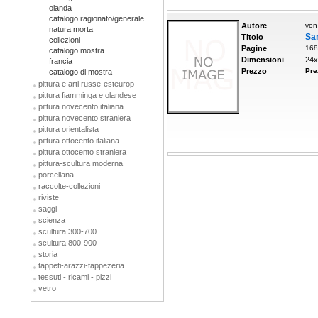
olanda
catalogo ragionato/generale
Autore
von
natura morta
Sam
Titolo
collezioni
Pagine
168
catalogo mostra
Dimensioni
24x
francia
Prezzo
Pre
catalogo di mostra
pittura e arti russe-esteurop
pittura fiamminga e olandese
pittura novecento italiana
pittura novecento straniera
pittura orientalista
pittura ottocento italiana
pittura ottocento straniera
pittura-scultura moderna
porcellana
raccolte-collezioni
riviste
saggi
scienza
scultura 300-700
scultura 800-900
storia
tappeti-arazzi-tappezeria
tessuti - ricami - pizzi
vetro