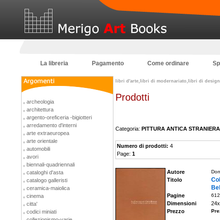
La libreria
Pagamento
Come ordinare
Sp
libri d'arte,libri di modernariato,libri di desi
Prodotti
archeologia
architettura
argento-oreficeria -bigiotteri
arredamento d'interni
Categoria:
PITTURA ANTICA STRANIERA
arte extraeuropea
arte orientale
Numero di prodotti:
4
automobili
Page:
1
avori
biennali-quadriennali
Autore
Dom
cataloghi d'asta
Co
Titolo
catalogo galleristi
Bel
ceramica-maiolica
Pagine
612
cinema
Dimensioni
24x
citta'
Prezzo
Pre
codici miniati
collezionismo-varie