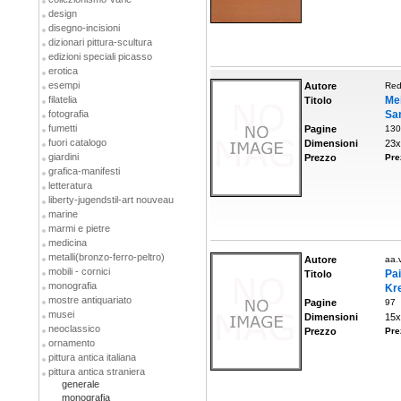
design
disegno-incisioni
dizionari pittura-scultura
edizioni speciali picasso
erotica
esempi
Autore
Red
filatelia
Me
Titolo
fotografia
Sa
fumetti
Pagine
130
fuori catalogo
Dimensioni
23x
giardini
Prezzo
Pre
grafica-manifesti
letteratura
liberty-jugendstil-art nouveau
marine
marmi e pietre
medicina
metalli(bronzo-ferro-peltro)
Autore
aa.v
mobili - cornici
Pa
Titolo
monografia
Kre
mostre antiquariato
Pagine
97
musei
Dimensioni
15x
neoclassico
Prezzo
Pre
ornamento
pittura antica italiana
pittura antica straniera
generale
monografia