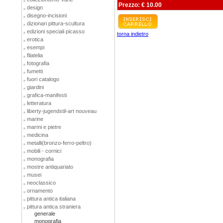
Prezzo: € 10.00
design
disegno-incisioni
dizionari pittura-scultura
edizioni speciali picasso
torna indietro
erotica
esempi
filatelia
fotografia
fumetti
fuori catalogo
giardini
grafica-manifesti
letteratura
liberty-jugendstil-art nouveau
marine
marmi e pietre
medicina
metalli(bronzo-ferro-peltro)
mobili - cornici
monografia
mostre antiquariato
musei
neoclassico
ornamento
pittura antica italiana
pittura antica straniera
generale
monografia