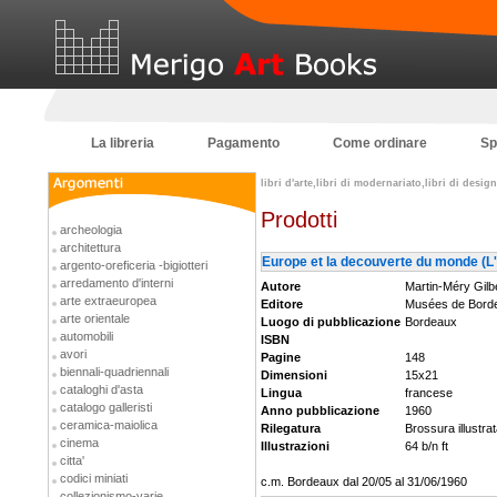
La libreria
Pagamento
Come ordinare
Sp
libri d'arte,libri di modernariato,libri di desi
Prodotti
archeologia
architettura
Europe et la decouverte du monde (L'
argento-oreficeria -bigiotteri
arredamento d'interni
Autore
Martin-Méry Gilb
arte extraeuropea
Editore
Musées de Bord
arte orientale
Luogo di pubblicazione
Bordeaux
automobili
ISBN
avori
Pagine
148
biennali-quadriennali
Dimensioni
15x21
cataloghi d'asta
Lingua
francese
catalogo galleristi
Anno pubblicazione
1960
ceramica-maiolica
Rilegatura
Brossura illustra
cinema
Illustrazioni
64 b/n ft
citta'
codici miniati
c.m. Bordeaux dal 20/05 al 31/06/1960
collezionismo-varie