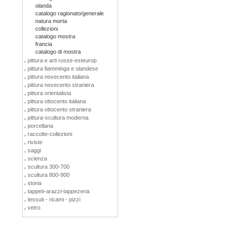
olanda
catalogo ragionato/generale
natura morta
collezioni
catalogo mostra
francia
catalogo di mostra
pittura e arti russe-esteurop
pittura fiamminga e olandese
pittura novecento italiana
pittura novecento straniera
pittura orientalista
pittura ottocento italiana
pittura ottocento straniera
pittura-scultura moderna
porcellana
raccolte-collezioni
riviste
saggi
scienza
scultura 300-700
scultura 800-900
storia
tappeti-arazzi-tappezeria
tessuti - ricami - pizzi
vetro